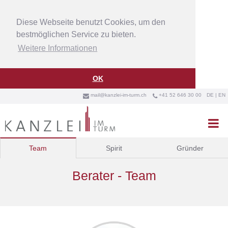
Diese Webseite benutzt Cookies, um den
bestmöglichen Service zu bieten.
Weitere Informationen
OK
mail@kanzlei-im-turm.ch
+41 52 646 30 00
DE
|
EN



Team
Spirit
Gründer
Berater - Team