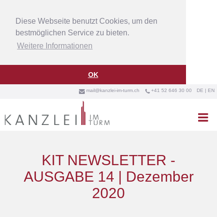
Diese Webseite benutzt Cookies, um den
bestmöglichen Service zu bieten.
Weitere Informationen
OK
mail@kanzlei-im-turm.ch
+41 52 646 30 00
DE
|
EN



KIT NEWSLETTER -
AUSGABE 14 | Dezember
2020