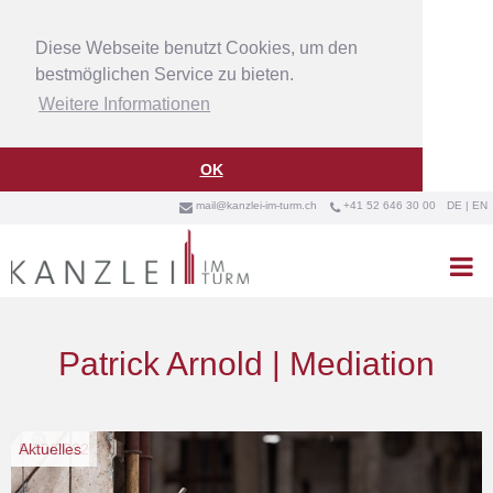
Diese Webseite benutzt Cookies, um den
bestmöglichen Service zu bieten.
Weitere Informationen
OK
mail@kanzlei-im-turm.ch
+41 52 646 30 00
DE
|
EN



Patrick Arnold | Mediation
5/10/2022
Aktuelles