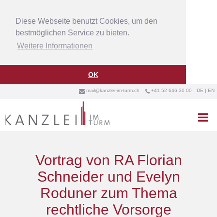
Diese Webseite benutzt Cookies, um den
bestmöglichen Service zu bieten.
Weitere Informationen
OK
mail@kanzlei-im-turm.ch
+41 52 646 30 00
DE
|
EN



Vortrag von RA Florian
Schneider und Evelyn
Roduner zum Thema
rechtliche Vorsorge